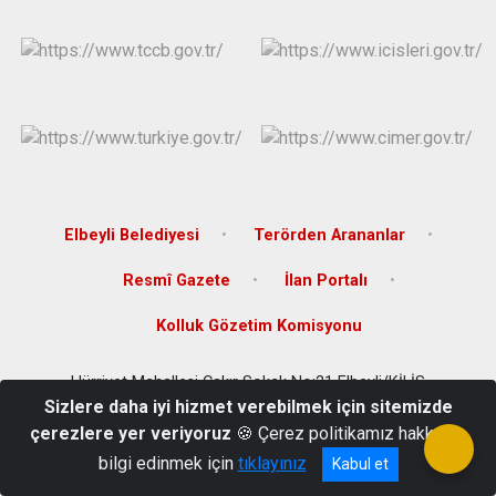
Elbeyli Belediyesi
Terörden Arananlar
Resmî Gazete
İlan Portalı
Kolluk Gözetim Komisyonu
Hürriyet Mahallesi Çakır Sokak No:21 Elbeyli/KİLİS
Sizlere daha iyi hizmet verebilmek için sitemizde
+90 348 782 21 13
çerezlere yer veriyoruz
🍪 Çerez politikamız hakkında
bilgi edinmek için
tıklayınız
Kabul et