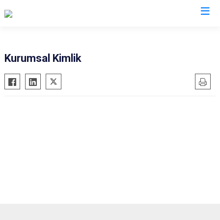
Kilis
Kurumsal Kimlik
Elbeyli
Musabeyli
Polateli