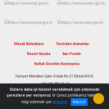
Elbeyli Belediyesi
Terörden Arananlar
Resmî Gazete
İlan Portalı
Kolluk Gözetim Komisyonu
Hürriyet Mahallesi Çakır Sokak No:21 Elbeyli/KİLİS
+90 348 782 21 13
Sizlere daha iyi hizmet verebilmek için sitemizde
çerezlere yer veriyoruz
🍪 Çerez politikamız hakkında
bilgi edinmek için
tıklayınız
Kabul et