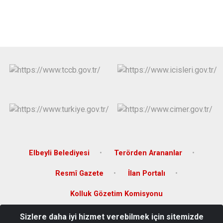
Elbeyli Belediyesi
Terörden Arananlar
Resmî Gazete
İlan Portalı
Kolluk Gözetim Komisyonu
Sizlere daha iyi hizmet verebilmek için sitemizde
Hürriyet Mahallesi Çakır Sokak No:21 Elbeyli/KİLİS