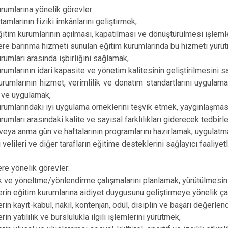
urumlarına yönelik görevler:
tamlarının fiziki imkânlarını geliştirmek,
itim kurumlarının açılması, kapatılması ve dönüştürülmesi işleml
ere barınma hizmeti sunulan eğitim kurumlarında bu hizmeti yürü
urumları arasında işbirliğini sağlamak,
urumlarının idari kapasite ve yönetim kalitesinin geliştirilmesini 
urumlarının hizmet, verimlilik ve donatım standartlarını uygulama
 ve uygulamak,
urumlarındaki iyi uygulama örneklerini teşvik etmek, yaygınlaşma
rumları arasındaki kalite ve sayısal farklılıkları giderecek tedbirl
veya anma gün ve haftalarının programlarını hazırlamak, uygulatm
velileri ve diğer tarafların eğitime desteklerini sağlayıcı faaliye
ere yönelik görevler:
k ve yöneltme/yönlendirme çalışmalarını planlamak, yürütülmesin
erin eğitim kurumlarına aidiyet duygusunu geliştirmeye yönelik ça
erin kayıt-kabul, nakil, kontenjan, ödül, disiplin ve başarı değerle
rin yatılılık ve burslulukla ilgili işlemlerini yürütmek,