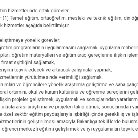
Polateli
tim hizmetlerinde ortak görevler
1) Temel eğitim, ortaöğretim, mesleki ve teknik eğitim, din öğr
k hizmetler aşağıda belirtilmiştir.
geliştirmeye yönelik görevler:
ğretim programlarının uygulanmasını sağlamak, uygulama rehberle
pları, öğretim materyalleri ve eğitim araç-gereçlerine ilişkin işle
fırsat eşitliğini sağlamak,
erişimi teşvik edecek ve artıracak çalışmalar yapmak,
izmetlerinin yürütülmesinde verimliliği sağlamak,
urumları ve öğrencilere yönelik araştırma geliştirme ve saha çalı
oral ortamını, okul ve kurum kültürünü ve öğrenme süreçlerini gel
ilişkin projeler geliştirmek, uygulamak ve sonuçlarından yararlanm
e uluslararası araştırma ve projeleri takip etmek, sonuçlarından ya
 özel sektör eğitim paydaşlarıyla işbirliği içinde gerekli iş ve iş
hizmetlerinin geliştirilmesi amacıyla Bakanlığa tekliflerde bulunm
ve öğrenci merkezli eğitimi geliştirmek ve iyi uygulamaları teşvik 