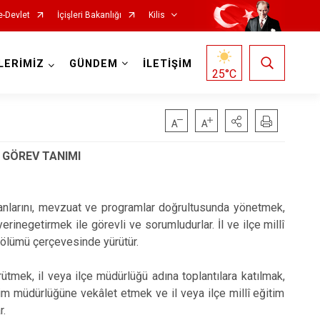
e-Devlet
İçişleri Bakanlığı
Kilis
LERİMİZ
GÜNDEM
İLETİŞİM
25
°C
 GÖREV TANIMI
k planlarını, mevzuat ve programlar doğrultusunda yönetmek,
inegetirmek ile görevli ve sorumludurlar. İl ve ilçe millî
işbölümü çerçevesinde yürütür.
rütmek, il veya ilçe müdürlüğü adına toplantılara katılmak,
tim müdürlüğüne vekâlet etmek ve il veya ilçe millî eğitim
r.