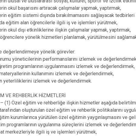
rin ulusal ve uluslararası sosyal, kültürel, sportif ve izcilik etkinl
erin okul başarısını artıracak çalışmalar yapmak, yaptırmak,
erin eğitim sistemi dışında bırakılmamasını sağlayacak tedbirleri
da eğitim alan öğrencilerle ilgili iş ve işlemleri yürütmek,
rin okul dışı etkinliklerine ilişkin çalışmalar yapmak, yaptırmak,
öğrencilere yönelik hizmetleri planlamak, yürütülmesini sağlama
e değerlendirmeye yönelik görevler:
urumu yöneticilerinin performanslarını izlemek ve değerlendirmek
ğretim programlarının uygulanmasını izlemek ve değerlendirmek,
materyallerinin kullanımını izlemek ve değerlendirmek,
 yeterliliklerini izlemek ve değerlendirmek.
İM VE REHBERLİK HİZMETLERİ
(1) Özel eğitim ve rehberliğe ilişkin hizmetler aşağıda belirtilmi
 tarafından oluşturulan özel eğitim ve rehberlik politikalarını uygu
itim kurumlarınca yürütülen özel eğitimin yaygınlaşmasını ve gel
tim programlarının uygulanma süreçlerini izlemek ve değerlendir
at merkezleriyle ilgili iş ve işlemleri yürütmek,