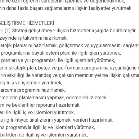
tim ve özel öğretim süreçlerini izlemek ve değerlendirmek,
rin daha fazla başarı sağlamalarına ilişkin faaliyetler yürütmek.
GELİŞTİRME HİZMETLERİ
(1) Strateji geliştirmeye ilişkin hizmetler aşağıda belirtilmiştir.
üzeyinde iş takvimini hazırlamak,
stratejik planlarını hazırlamak, geliştirmek ve uygulanmasını sağlam
rogramlarına dayalı eylem planı ile ilgili işleri yürütmek,
planları ve yılı programları ile ilgili işlemleri yürütmek,
lerin stratejik plan, bütçe ve performans programına uygunluğunu
rin etkililiği ile vatandaş ve çalışan memnuniyetine ilişkin çalışm
 ilgili iş ve işlemleri yürütmek,
ı harcama programını hazırlamak,
emelerin planlamasını yapmak, ödemeleri izlemek,
um ve beklentiler raporunu hazırlamak,
rı ile ilgili iş ve işlemleri yürütmek,
rla ilgili ihtiyaç analizlerini yapmak, verileri hazırlamak,
ns programıyla ilgili iş ve işlemleri yürütmek,
birlikleri ile ilgili iş ve işlemleri yürütmek,