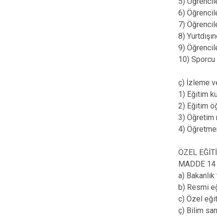
5) Öğrencile
6) Öğrencil
7) Öğrencil
8) Yurtdışın
9) Öğrencile
10) Sporcu 
ç) İzleme v
1) Eğitim k
2) Eğitim ö
3) Öğretim 
4) Öğretmen
ÖZEL EĞİT
MADDE 14 – 
a) Bakanlık
b) Resmi eğ
c) Özel eği
ç) Bilim san