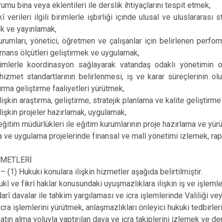
rumu bina veya eklentileri ile derslik ihtiyaçlarını tespit etmek,
ikî verileri ilgili birimlerle işbirliği içinde ulusal ve uluslarara
k ve yayınlamak,
urumları, yönetici, öğretmen ve çalışanlar için belirlenen perfor
mans ölçütleri geliştirmek ve uygulamak,
irimlerle koordinasyon sağlayarak vatandaş odaklı yönetimin olu
, hizmet standartlarının belirlenmesi, iş ve karar süreçlerinin ol
tırma geliştirme faaliyetleri yürütmek,
lişkin araştırma, geliştirme, stratejik planlama ve kalite geliştirme
ilişkin projeler hazırlamak, uygulamak,
î eğitim müdürlükleri ile eğitim kurumlarının proje hazırlama ve yü
a ve uygulama projelerinde finansal ve malî yönetimi izlemek, ra
ZMETLERİ
(1) Hukuki konulara ilişkin hizmetler aşağıda belirtilmiştir.
ukî ve fikrî haklar konusundaki uyuşmazlıklara ilişkin iş ve işleml
idarî davalar ile tahkim yargılaması ve icra işlemlerinde Valiliği 
cra işlemlerini yürütmek, anlaşmazlıkları önleyici hukuki tedbirler
atın alma yoluyla yaptırılan dava ve icra takiplerini izlemek ve d