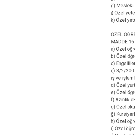
ğ) Mesleki Y
j) Özel yet
k) Özel yet
ÖZEL ÖĞR
MADDE 16 – 
a) Özel öğre
b) Özel öğr
c) Engellile
ç) 8/2/2007
iş ve işlem
d) Özel yurt
e) Özel öğr
f) Azınlık o
g) Özel okul
ğ) Kursiyerl
h) Özel öğr
ı) Özel öğr