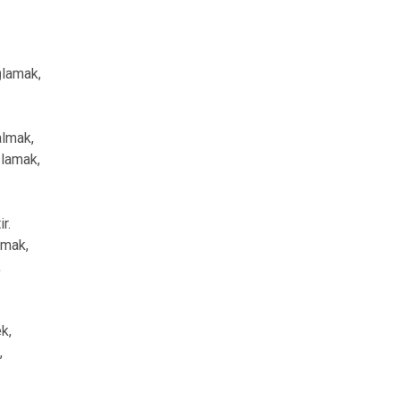
ğlamak,
almak,
ğlamak,
r.
lmak,
,
ek,
,