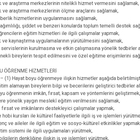
k ve araştırma merkezlerinin nitelikli hizmet vermesini sağlamak,
k ve araştırma merkezlerinin ölçme araçlarını sağlamak,
hberlik hizmetlerinin uygulanmasını sağlamak,
ğımlılığı, şiddet ve benzeri konularda toplum temelli destek sa
ğrencilerin eğitim hizmetleri ile ilgili çalışmalar yapmak,
k ve kaynaştırma uygulamalarının yürütülmesini sağlamak,
k servislerinin kurulmasına ve etkin çalışmasına yönelik tedbirler 
enekli bireylerin tespit edilmesini ve özel eğitime erişimlerini sa
YU ÖĞRENME HİZMETLERİ
(1) Hayat boyu öğrenmeye ilişkin hizmetler aşağıda belirtilmişti
tim alamayan bireylerin bilgi ve becerilerini geliştirici tedbirler a
yu öğrenmenin imkân, fırsat, kapsam ve yöntemlerini geliştirmek
lere yönelik yaygın meslekî eğitim verilmesini sağlamak,
fırsat ve imkânlarını destekleyici çalışmalar yapmak,
 hobi kursları ile kültürel faaliyetlerle ilgili iş ve işlemleri yürütm
nç ve aileler ile ilgili eğitim ve sosyo-kültürel etkinlikler yapmak
tim sistemi ile ilgili uygulamaları yürütmek,
bilgilerin denkliğine ilişkin iş ve işlemleri yürütmek,