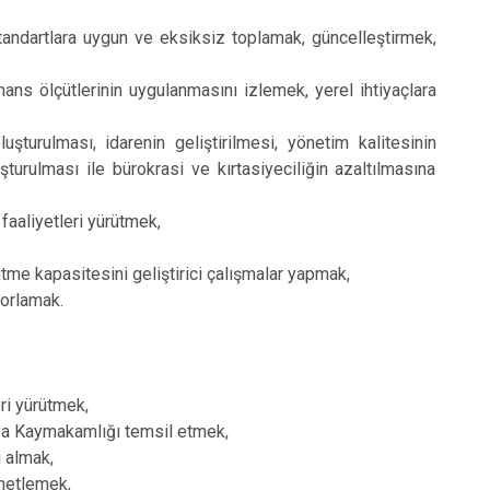
sı standartlara uygun ve eksiksiz toplamak, güncelleştirmek,
mans ölçütlerinin uygulanmasını izlemek, yerel ihtiyaçlara
şturulması, idarenin geliştirilmesi, yönetim kalitesinin
uşturulması ile bürokrasi ve kırtasiyeciliğin azaltılmasına
 faaliyetleri yürütmek,
rütme kapasitesini geliştirici çalışmalar yapmak,
porlamak.
eri yürütmek,
veya Kaymakamlığı temsil etmek,
i almak,
enetlemek,