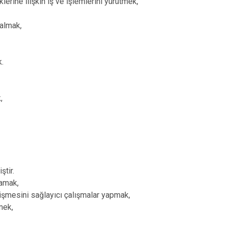
iklerine ilişkin iş ve işlemlerini yürütmek,
 almak,
k.
,
ştir.
lamak,
işmesini sağlayıcı çalışmalar yapmak,
mek,