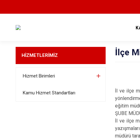
K
İlçe M
HİZMETLERİMİZ
Hizmet Birimleri
İl ve ilçe 
Kamu Hizmet Standartları
yönlendirme
eğitim müdü
ŞUBE MÜDÜ
İl ve ilçe 
yazışmaları
müdürü tara