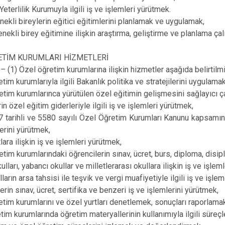
eterlilik Kurumuyla ilgili iş ve işlemleri yürütmek.
enekli bireylerin eğitici eğitimlerini planlamak ve uygulamak,
enekli birey eğitimine ilişkin araştırma, geliştirme ve planlama ça
ETİM KURUMLARI HİZMETLERİ
(1) Özel öğretim kurumlarına ilişkin hizmetler aşağıda belirtilmiş
tim kurumlarıyla ilgili Bakanlık politika ve stratejilerini uygulamak
etim kurumlarınca yürütülen özel eğitimin gelişmesini sağlayıcı 
rin özel eğitim giderleriyle ilgili iş ve işlemleri yürütmek,
 tarihli ve 5580 sayılı Özel Öğretim Kurumları Kanunu kapsamında 
lerini yürütmek,
lara ilişkin iş ve işlemleri yürütmek,
etim kurumlarındaki öğrencilerin sınav, ücret, burs, diploma, disip
kulları, yabancı okullar ve milletlerarası okullara ilişkin iş ve işlem
ların arsa tahsisi ile teşvik ve vergi muafiyetiyle ilgili iş ve işle
erin sınav, ücret, sertifika ve benzeri iş ve işlemlerini yürütmek,
etim kurumlarını ve özel yurtları denetlemek, sonuçları raporlam
etim kurumlarında öğretim materyallerinin kullanımıyla ilgili süreç