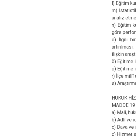
l) Eğitim ku
m) İstatist
analiz etme
n) Eğitim k
göre perfor
o) İlgili b
artırılması
ilişkin araş
ö) Eğitime i
p) Eğitime 
r) İlçe mill
s) Araştırm
HUKUK Hİ
MADDE 19 – 
a) Malî, huk
b) Adlî ve 
c) Dava ve i
ç) Hizmet s