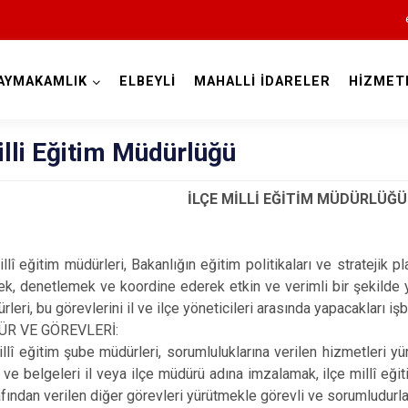
AYMAKAMLIK
ELBEYLİ
MAHALLİ İDARELER
HİZMET
Kilis
illi Eğitim Müdürlüğü
İLÇE MİLLİ EĞİTİM MÜDÜRLÜĞÜ
millî eğitim müdürleri, Bakanlığın eğitim politikaları ve strateji
k, denetlemek ve koordine ederek etkin ve verimli bir şekilde yer
rleri, bu görevlerini il ve ilçe yöneticileri arasında yapacakları 
R VE GÖREVLERİ:
Elbeyli
millî eğitim şube müdürleri, sorumluluklarına verilen hizmetleri yü
 ve belgeleri il veya ilçe müdürü adına imzalamak, ilçe millî eği
Musabeyli
fından verilen diğer görevleri yürütmekle görevli ve sorumludurla