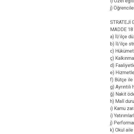
i) Özel eği
j) Öğrencile
STRATEJİ 
MADDE 18 – 
a) İl/ilçe d
b) İl/ilçe 
c) Hükümet p
ç) Kalkınma 
d) Faaliyet
e) Hizmetle
f) Bütçe ile
g) Ayrıntıl
ğ) Nakit öd
h) Malî dur
ı) Kamu zara
i) Yatırımla
j) Performa
k) Okul aile 