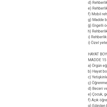
d) Rehberli
e) Rehberli
f) Mobil re
g) Madde ba
ğ) Engelli ö
h) Rehberli
ı) Rehberli
i) Özel yet
HAYAT BO
MADDE 15 – 
a) Örgün eği
b) Hayat bo
c) Yetişkin
ç) Öğrenme 
d) Beceri ve
e) Çocuk, ge
f) Açık öğre
g) Edinilen 