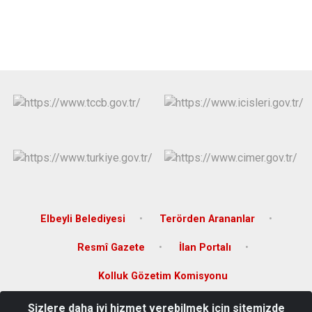
Elbeyli Belediyesi
Terörden Arananlar
Resmî Gazete
İlan Portalı
Kolluk Gözetim Komisyonu
Sizlere daha iyi hizmet verebilmek için sitemizde
Hürriyet Mahallesi Çakır Sokak No:21 Elbeyli/KİLİS